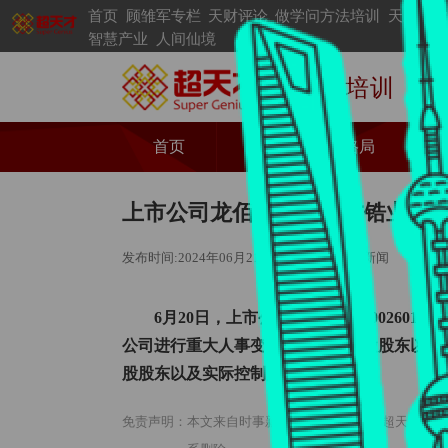
首页
顾雏军专栏
天财评论
做学问方法培训
天才创业
智慧产业
人间仙境
企业家培训
首页
资讯
格局
上市公司龙佰集团与东方锆业的
发布时间:2024年06月21日
来源：时事新闻
作者
6月20日，上市公司龙佰集团（002601
公司进行重大人事变动，公司原控股股东以及
股股东以及实际控制人。
免责声明：本文来自时事新闻客户端，不代表超天才网的