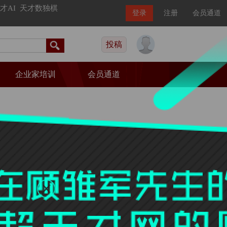
才AI
天才数独棋
登录
注册
会员通道
投稿
企业家培训
会员通道
热门文章
“什么值得买”今日上市：80后创业，
市值超20亿元
梁文锋留住97%员工