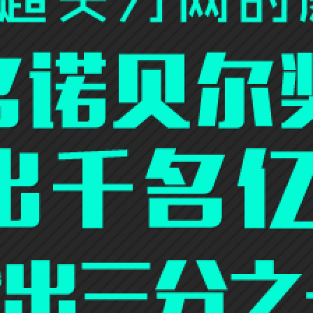
王兴、程维、张一鸣共同的夙愿与遗
憾
停课不停学，在线教育寒冬翻身？
2019，“重新定义”罗永浩
当当网创始人辞职
快播王欣、陌陌、 百度入局，地图社
交会是新风口吗？
马云有限生命的无限游戏 | 砺石
“硬核”的中联重科与低调的掌门人詹