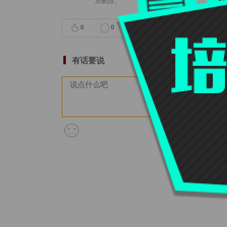
系删除。
0
0
0
有话要说