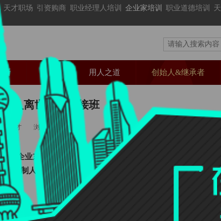
天才职场
引资购商
职业经理人培训
企业家培训
职业道德培训
天
谋断
管控
用人之道
创始人&继承者
创始人离世，女儿接班
：超天才
浏览量：1,008次
）及旗下企业东方锆业（002167）同步披露公告，公告显示
实际控制人许刚先生离世，其女儿许冉女士将成为公司控
观点和立场。文章及图片来源网络，版权归作者所有，如有投诉请联